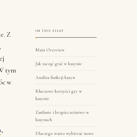
IN THIS ESSAY
e. Z
,
Main Overview
ej
Jak zacząć grać w kasynie
 W tym
Analiza funkcji kasyn
óc w
Kluczowe korzyści gry w
kasynie
Zaufanie i bezpieczeństwo w
kasynach
a
,
Dlaczego warto wybierać nowe