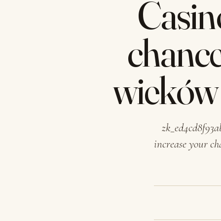
Casino
chance
wieków 
zk_ed4cd8f93ab
increase your ch