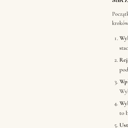
Początk
kroków,
Wyb
sta
Rej
pod
Wpł
Wyb
Wyb
to 
Ust