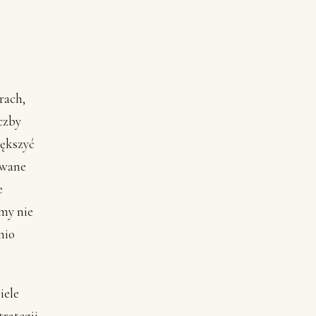
rach,
czby
iększyć
owane
e
my nie
nio
iele
trategii