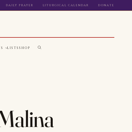
DAILY PRAYER
LITURGICAL CALENDAR
DONATE
WS
LISTS
SHOP
 Malina