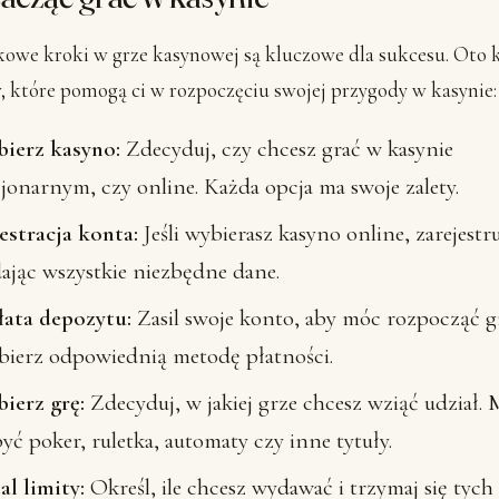
owe kroki w grze kasynowej są kluczowe dla sukcesu. Oto k
 które pomogą ci w rozpoczęciu swojej przygody w kasynie:
ierz kasyno:
Zdecyduj, czy chcesz grać w kasynie
cjonarnym, czy online. Każda opcja ma swoje zalety.
estracja konta:
Jeśli wybierasz kasyno online, zarejestru
ając wszystkie niezbędne dane.
ata depozytu:
Zasil swoje konto, aby móc rozpocząć g
ierz odpowiednią metodę płatności.
ierz grę:
Zdecyduj, w jakiej grze chcesz wziąć udział.
być poker, ruletka, automaty czy inne tytuły.
al limity:
Określ, ile chcesz wydawać i trzymaj się tych