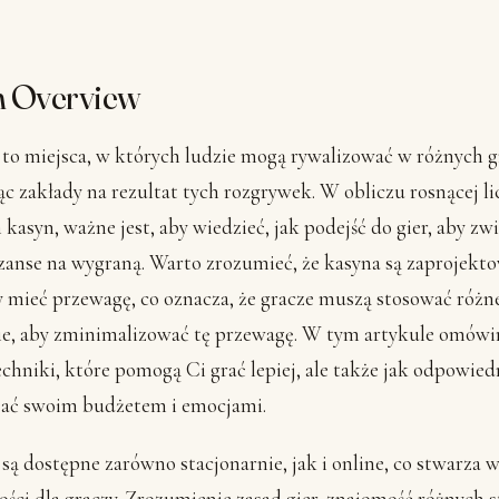
 Overview
to miejsca, w których ludzie mogą rywalizować w różnych g
ąc zakłady na rezultat tych rozgrywek. W obliczu rosnącej li
kasyn, ważne jest, aby wiedzieć, jak podejść do gier, aby zw
zanse na wygraną. Warto zrozumieć, że kasyna są zaprojekt
y mieć przewagę, co oznacza, że gracze muszą stosować różn
ie, aby zminimalizować tę przewagę. W tym artykule omówi
echniki, które pomogą Ci grać lepiej, ale także jak odpowied
zać swoim budżetem i emocjami.
są dostępne zarówno stacjonarnie, jak i online, co stwarza w
ści dla graczy. Zrozumienie zasad gier, znajomość różnych s