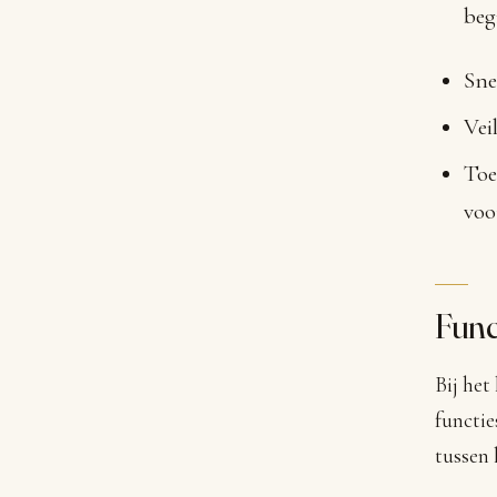
beg
Sne
Vei
Toe
voo
Func
Bij het
functie
tussen 