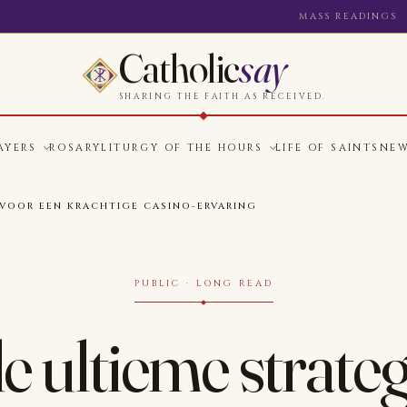
MASS READINGS
Catholic
say
SHARING THE FAITH AS RECEIVED.
AYERS
ROSARY
LITURGY OF THE HOURS
LIFE OF SAINTS
NE
 VOOR EEN KRACHTIGE CASINO-ERVARING
PUBLIC · LONG READ
 ultieme strate