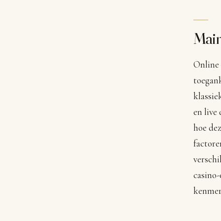
Main
Online 
toegank
klassie
en live
hoe dez
factore
verschi
casino-
kenmer