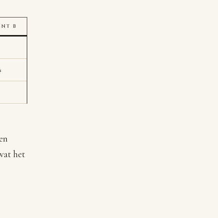
NT B
s
 en
wat het