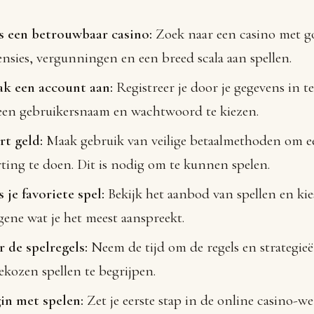
s een betrouwbaar casino:
Zoek naar een casino met g
ensies, vergunningen en een breed scala aan spellen.
k een account aan:
Registreer je door je gegevens in te
een gebruikersnaam en wachtwoord te kiezen.
rt geld:
Maak gebruik van veilige betaalmethoden om e
rting te doen. Dit is nodig om te kunnen spelen.
s je favoriete spel:
Bekijk het aanbod van spellen en kie
gene wat je het meest aanspreekt.
r de spelregels:
Neem de tijd om de regels en strategie
gekozen spellen te begrijpen.
in met spelen:
Zet je eerste stap in de online casino-we