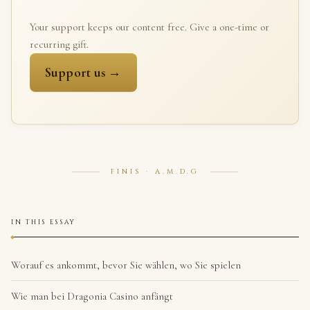
Your support keeps our content free. Give a one-time or
recurring gift.
Support us →
FINIS · A.M.D.G
IN THIS ESSAY
Worauf es ankommt, bevor Sie wählen, wo Sie spielen
Wie man bei Dragonia Casino anfängt