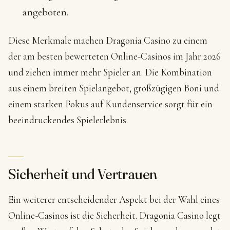
angeboten.
Diese Merkmale machen Dragonia Casino zu einem
der am besten bewerteten Online-Casinos im Jahr 2026
und ziehen immer mehr Spieler an. Die Kombination
aus einem breiten Spielangebot, großzügigen Boni und
einem starken Fokus auf Kundenservice sorgt für ein
beeindruckendes Spielerlebnis.
Sicherheit und Vertrauen
Ein weiterer entscheidender Aspekt bei der Wahl eines
Online-Casinos ist die Sicherheit. Dragonia Casino legt