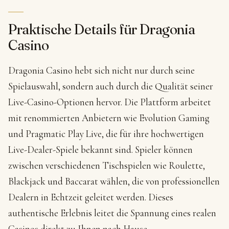
Praktische Details für Dragonia
Casino
Dragonia Casino hebt sich nicht nur durch seine
Spielauswahl, sondern auch durch die Qualität seiner
Live-Casino-Optionen hervor. Die Plattform arbeitet
mit renommierten Anbietern wie Evolution Gaming
und Pragmatic Play Live, die für ihre hochwertigen
Live-Dealer-Spiele bekannt sind. Spieler können
zwischen verschiedenen Tischspielen wie Roulette,
Blackjack und Baccarat wählen, die von professionellen
Dealern in Echtzeit geleitet werden. Dieses
authentische Erlebnis leitet die Spannung eines realen
Casinos direkt zu Ihnen nach Hause.