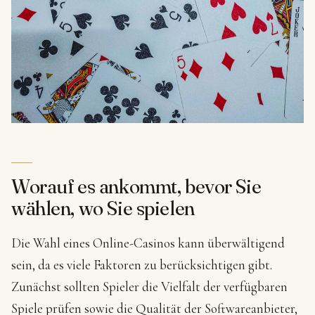
Worauf es ankommt, bevor Sie
wählen, wo Sie spielen
Die Wahl eines Online-Casinos kann überwältigend
sein, da es viele Faktoren zu berücksichtigen gibt.
Zunächst sollten Spieler die Vielfalt der verfügbaren
Spiele prüfen sowie die Qualität der Softwareanbieter,