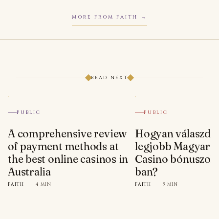
MORE FROM FAITH
READ NEXT
PUBLIC
PUBLIC
A comprehensive review
Hogyan válaszd k
of payment methods at
legjobb Magyar O
the best online casinos in
Casino bónuszok
Australia
ban?
FAITH
·
4 MIN
FAITH
·
5 MIN