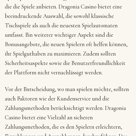
die die Spiele anbieten. Dragonia Casino bietet eine
beeindruckende Auswahl, die sowohl klassische
Tischspiele als auch die neuesten Spielautomaten
umfasst. Ein weiterer wichtiger Aspekt sind die
Bonusangebote, die neuen Spielern oft helfen können,
ihr Spielguthaben zu maximieren. Zudem sollten
Sicherheitsaspekte sowie die Benutzerfreundlichkeit
der Plattform nicht vernachlässigt werden.
Vor der Entscheidung, wo man spielen möchte, sollten
auch Faktoren wie der Kundenservice und die
Zahlungsmethoden berücksichtigt werden. Dragonia
Casino bietet eine Vielzahl an sicheren
Zahlungsmethoden, die es den Spielern erleichtern,