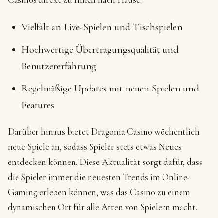
Vielfalt an Live-Spielen und Tischspielen
Hochwertige Übertragungsqualität und
Benutzererfahrung
Regelmäßige Updates mit neuen Spielen und
Features
Darüber hinaus bietet Dragonia Casino wöchentlich
neue Spiele an, sodass Spieler stets etwas Neues
entdecken können. Diese Aktualität sorgt dafür, dass
die Spieler immer die neuesten Trends im Online-
Gaming erleben können, was das Casino zu einem
dynamischen Ort für alle Arten von Spielern macht.