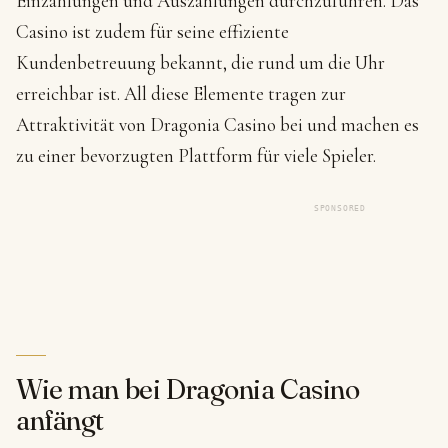
Einzahlungen und Auszahlungen durchzuführen. Das
Casino ist zudem für seine effiziente
Kundenbetreuung bekannt, die rund um die Uhr
erreichbar ist. All diese Elemente tragen zur
Attraktivität von Dragonia Casino bei und machen es
zu einer bevorzugten Plattform für viele Spieler.
SPONSORED
Wie man bei Dragonia Casino
anfängt