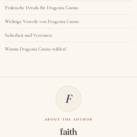
Praktische Details für Dragonia Casino
Wichtige Vorteile von Dragonia Casino
Sicherheit und Vertrauen
Warum Dragonia Casino wählen?
F
ABOUT THE AUTHOR
faith