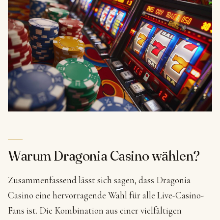
Warum Dragonia Casino wählen?
Zusammenfassend lässt sich sagen, dass Dragonia
Casino eine hervorragende Wahl für alle Live-Casino-
Fans ist. Die Kombination aus einer vielfältigen