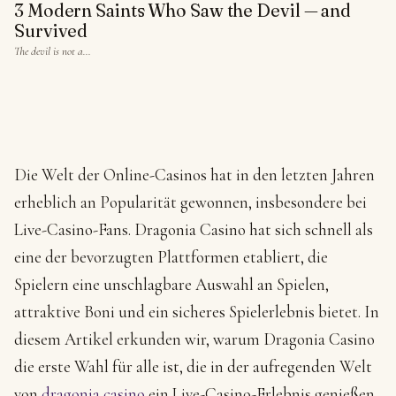
3 Modern Saints Who Saw the Devil — and
Survived
The devil is not a…
Die Welt der Online-Casinos hat in den letzten Jahren
erheblich an Popularität gewonnen, insbesondere bei
Live-Casino-Fans. Dragonia Casino hat sich schnell als
eine der bevorzugten Plattformen etabliert, die
Spielern eine unschlagbare Auswahl an Spielen,
attraktive Boni und ein sicheres Spielerlebnis bietet. In
diesem Artikel erkunden wir, warum Dragonia Casino
die erste Wahl für alle ist, die in der aufregenden Welt
von
dragonia casino
ein Live-Casino-Erlebnis genießen