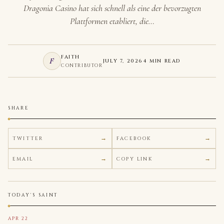
Dragonia Casino hat sich schnell als eine der bevorzugten
Plattformen etabliert, die…
FAITH
F
JULY 7, 2026
4 MIN READ
CONTRIBUTOR
SHARE
TWITTER
FACEBOOK
EMAIL
COPY LINK
TODAY'S SAINT
APR 22