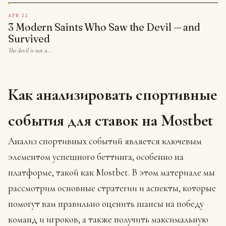
APR 22
3 Modern Saints Who Saw the Devil — and
Survived
The devil is not a…
Как анализировать спортивные
события для ставок на Mostbet
Анализ спортивных событий является ключевым
элементом успешного беттинга, особенно на
платформе, такой как Mostbet. В этом материале мы
рассмотрим основные стратегии и аспекты, которые
помогут вам правильно оценить шансы на победу
команд и игроков, а также получить максимальную