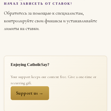
НАЧАЛ ЗАВИСЕТЬ ОТ СТАВОК?
Обратитесь за помощью к специалистам,
контролируйте свои финансы и устанавливайте
лимиты на ставки.
Enjoying CatholicSay?
Your support keeps our content free. Give a one-time or
recurring gift.
Support us →