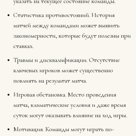
указать на текущее состояние команды.
Статистика противостояний. История
матчей между командами может выявить
закономерности, которые будут полезны при
ставках.
Травмы и дисквалификации. Отсутствие
ключевых игроков может существенно
повлиять на результат матча.
Игровая обстановка. Место проведения
матча, климатические условия и даже время
суток могут оказывать влияние на ход игры.
Мотивация. Команды могут играть по-