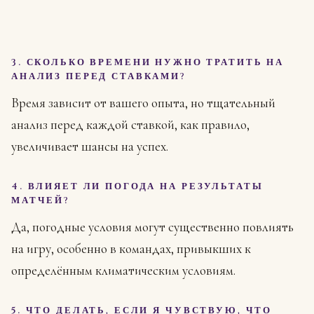
3. СКОЛЬКО ВРЕМЕНИ НУЖНО ТРАТИТЬ НА
АНАЛИЗ ПЕРЕД СТАВКАМИ?
Время зависит от вашего опыта, но тщательный
анализ перед каждой ставкой, как правило,
увеличивает шансы на успех.
4. ВЛИЯЕТ ЛИ ПОГОДА НА РЕЗУЛЬТАТЫ
МАТЧЕЙ?
Да, погодные условия могут существенно повлиять
на игру, особенно в командах, привыкших к
определённым климатическим условиям.
5. ЧТО ДЕЛАТЬ, ЕСЛИ Я ЧУВСТВУЮ, ЧТО