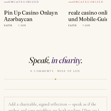
UNCATEGORIZED
UNCATEGORIZED
Pin Up Casino Onlayn
realz casino onlin
Azərbaycan
und Mobile‑Guid
FAITH
·
3 MIN
FAITH
·
5 MIN
Speak,
in charity
.
0 COMMENTS · RULE OF LIFE