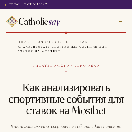
TODAY · CATHOLICSAY
Catholic
say
HOME
·
UNCATEGORIZED
·
КАК
АНАЛИЗИРОВАТЬ СПОРТИВНЫЕ СОБЫТИЯ ДЛЯ
СТАВОК НА MOSTBET
UNCATEGORIZED · LONG READ
Как анализировать
спортивные события для
ставок на Mostbet
Как анализировать спортивные события для ставок на