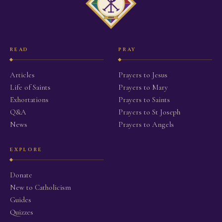
READ
PRAY
Articles
Prayers to Jesus
Life of Saints
Prayers to Mary
Exhortations
Prayers to Saints
Q&A
Prayers to St Joseph
News
Prayers to Angels
EXPLORE
Donate
New to Catholicism
Guides
Quizzes